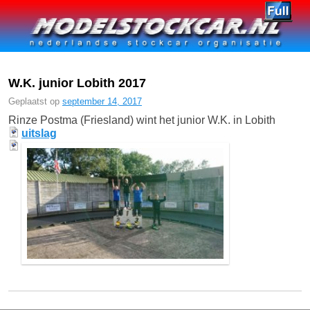
Spring naar de primaire inhoud
Spring naar de secundaire inhoud
W.K. junior Lobith 2017
Geplaatst op
september 14, 2017
Rinze Postma (Friesland) wint het junior W.K. in Lobith
uitslag