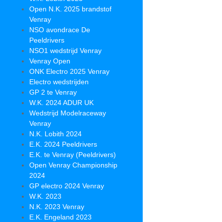
Open N.K. 2025 brandstof
Venray
NSO avondrace De
Peeldrivers
NSO1 wedstrijd Venray
Venray Open
ONK Electro 2025 Venray
Electro wedstrijden
GP 2 te Venray
W.K. 2024 ADUR UK
Wedstrijd Modelraceway
Venray
N.K. Lobith 2024
E.K. 2024 Peeldrivers
E.K. te Venray (Peeldrivers)
Open Venray Championship
2024
GP electro 2024 Venray
W.K. 2023
N.K. 2023 Venray
E.K. Engeland 2023