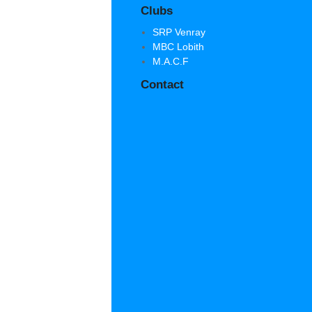
Clubs
SRP Venray
MBC Lobith
M.A.C.F
Contact