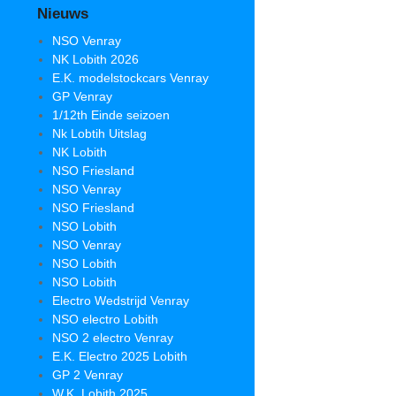
Nieuws
NSO Venray
NK Lobith 2026
E.K. modelstockcars Venray
GP Venray
1/12th Einde seizoen
Nk Lobtih Uitslag
NK Lobith
NSO Friesland
NSO Venray
NSO Friesland
NSO Lobith
NSO Venray
NSO Lobith
NSO Lobith
Electro Wedstrijd Venray
NSO electro Lobith
NSO 2 electro Venray
E.K. Electro 2025 Lobith
GP 2 Venray
W.K. Lobith 2025