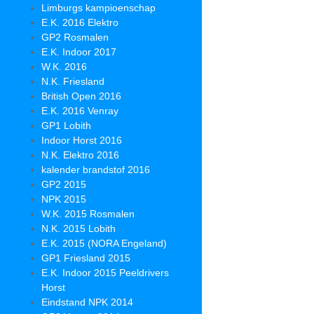
Limburgs kampioenschap
E.K. 2016 Elektro
GP2 Rosmalen
E.K. Indoor 2017
W.K. 2016
N.K. Friesland
British Open 2016
E.K. 2016 Venray
GP1 Lobith
Indoor Horst 2016
N.K. Elektro 2016
kalender brandstof 2016
GP2 2015
NPK 2015
W.K. 2015 Rosmalen
N.K. 2015 Lobith
E.K. 2015 (NORA Engeland)
GP1 Friesland 2015
E.K. Indoor 2015 Peeldrivers
Horst
Eindstand NPK 2014