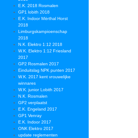
E.K. 2018 Rosmalen
GP1 lobith 2018
E.K. Indoor Mèrthal Horst
2018
Limburgskampioenschap
2018
N.K. Elektro 1:12 2018
W.K. Elektro 1:12 Friesland
2017
GP2 Rosmalen 2017
Einduitslag NPK punten 2017
W.K. 2017 kent vrouwelijke
winnares
W.K. junior Lobith 2017
N.K. Rosmalen
GP2 verplaatst
E.K. Engeland 2017
GP1 Venray
E.K. Indoor 2017
ONK Elektro 2017
update reglementen