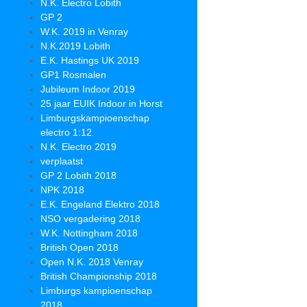
N.K. Electro Lobith
GP 2
W.K. 2019 in Venray
N.K.2019 Lobith
E.K. Hastings UK 2019
GP1 Rosmalen
Jubileum Indoor 2019
25 jaar EUIK Indoor in Horst
Limburgskampioenschap
electro 1:12
N.K. Electro 2019
verplaatst
GP 2 Lobith 2018
NPK 2018
E.K. Engeland Elektro 2018
NSO vergadering 2018
W.K. Nottingham 2018
British Open 2018
Open N.K. 2018 Venray
British Championship 2018
Limburgs kampioenschap
2018