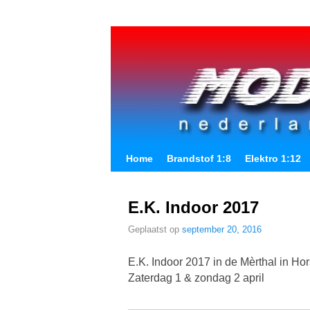
Spring naar de primaire inhoud
Spring naar de secundaire inhoud
Home
Brandstof 1:8
Elektro 1:12
E.K. Indoor 2017
Geplaatst op
september 20, 2016
E.K. Indoor 2017 in de Mèrthal in Hors
Zaterdag 1 & zondag 2 april