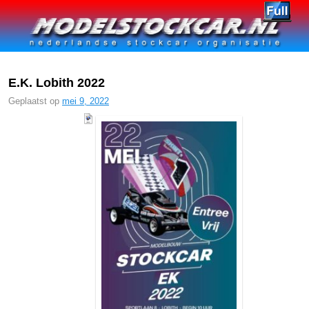
Spring naar de primaire inhoud
Spring naar de secundaire inhoud
E.K. Lobith 2022
Geplaatst op
mei 9, 2022